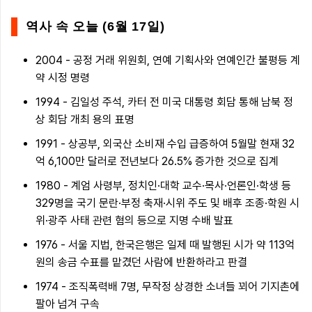
역사 속 오늘 (6월 17일)
2004 - 공정 거래 위원회, 연예 기획사와 연예인간 불평등 계
약 시정 명령
1994 - 김일성 주석, 카터 전 미국 대통령 회담 통해 남북 정
상 회담 개최 용의 표명
1991 - 상공부, 외국산 소비재 수입 급증하여 5월말 현재 32
억 6,100만 달러로 전년보다 26.5% 증가한 것으로 집계
1980 - 계엄 사령부, 정치인·대학 교수·목사·언론인·학생 등
329명을 국기 문란·부정 축재·시위 주도 및 배후 조종·학원 시
위·광주 사태 관련 혐의 등으로 지명 수배 발표
1976 - 서울 지법, 한국은행은 일제 때 발행된 시가 약 113억
원의 송금 수표를 맡겼던 사람에 반환하라고 판결
1974 - 조직폭력배 7명, 무작정 상경한 소녀들 꾀어 기지촌에
팔아 넘겨 구속