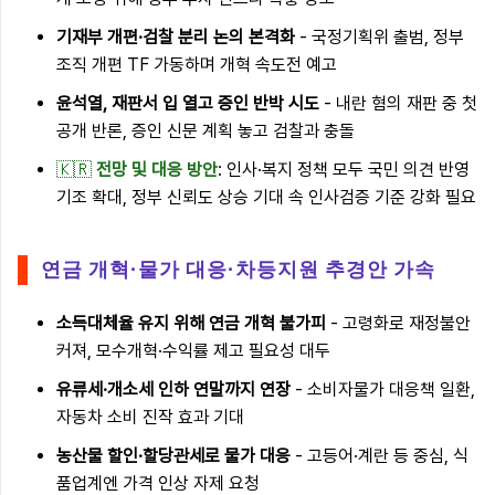
기재부 개편·검찰 분리 논의 본격화
- 국정기획위 출범, 정부
조직 개편 TF 가동하며 개혁 속도전 예고
윤석열, 재판서 입 열고 증인 반박 시도
- 내란 혐의 재판 중 첫
공개 반론, 증인 신문 계획 놓고 검찰과 충돌
🇰🇷
전망 및 대응 방안
: 인사·복지 정책 모두 국민 의견 반영
기조 확대, 정부 신뢰도 상승 기대 속 인사검증 기준 강화 필요
연금 개혁·물가 대응·차등지원 추경안 가속
소득대체율 유지 위해 연금 개혁 불가피
- 고령화로 재정불안
커져, 모수개혁·수익률 제고 필요성 대두
유류세·개소세 인하 연말까지 연장
- 소비자물가 대응책 일환,
자동차 소비 진작 효과 기대
농산물 할인·할당관세로 물가 대응
- 고등어·계란 등 중심, 식
품업계엔 가격 인상 자제 요청