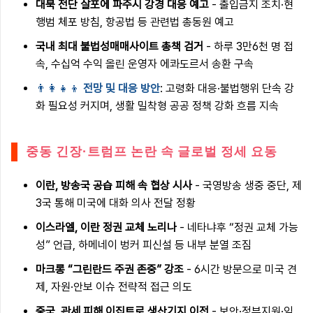
대북 전단 살포에 파주시 강경 대응 예고
- 출입금지 조치·현
행범 체포 방침, 항공법 등 관련법 총동원 예고
국내 최대 불법성매매사이트 총책 검거
- 하루 3만6천 명 접
속, 수십억 수익 올린 운영자 에콰도르서 송환 구속
👨‍👩‍👧‍👦
전망 및 대응 방안
: 고령화 대응·불법행위 단속 강
화 필요성 커지며, 생활 밀착형 공공 정책 강화 흐름 지속
중동 긴장·트럼프 논란 속 글로벌 정세 요동
이란, 방송국 공습 피해 속 협상 시사
- 국영방송 생중 중단, 제
3국 통해 미국에 대화 의사 전달 정황
이스라엘, 이란 정권 교체 노리나
- 네타냐후 “정권 교체 가능
성” 언급, 하메네이 벙커 피신설 등 내부 분열 조짐
마크롱 “그린란드 주권 존중” 강조
- 6시간 방문으로 미국 견
제, 자원·안보 이슈 전략적 접근 의도
중국, 관세 피해 이집트로 생산기지 이전
- 보안·정부지원·임