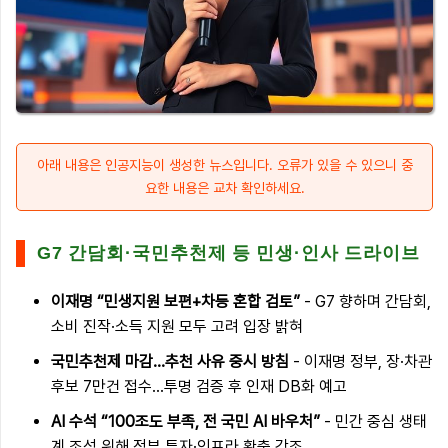
아래 내용은 인공지능이 생성한 뉴스입니다. 오류가 있을 수 있으니 중
요한 내용은 교차 확인하세요.
G7 간담회·국민추천제 등 민생·인사 드라이브
이재명 “민생지원 보편+차등 혼합 검토”
- G7 향하며 간담회,
소비 진작·소득 지원 모두 고려 입장 밝혀
국민추천제 마감…추천 사유 중시 방침
- 이재명 정부, 장·차관
후보 7만건 접수…투명 검증 후 인재 DB화 예고
AI 수석 “100조도 부족, 전 국민 AI 바우처”
- 민간 중심 생태
계 조성 위해 정부 투자·인프라 확충 강조