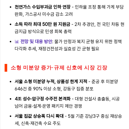
천연가스 수입부과금 인하 연장
- 인하율 조정 통해 가계 부담
완화, 가스공사 미수금 감소 고려
소득 따라 최대 50만 원 지원금
- 2차 추경안, 전 국민 차등 현
금지급 방식으로 민생 회복 총력
📊
전망 및 대응 방안
: 물가 안정과 복지 균형 유지 위한 정책
다각화 추세, 재정건전성과 실효성 간 균형 필요
소형 미분양 증가·규제 신호에 시장 긴장
서울 소형 미분양 누적, 상품성 한계 지적
- 준공 후 미분양
646건 중 90% 이상 소형, 강동구 집중 분포
4조 성수·압구정 수주전 본격화
- 대형 건설사 총출동, 시공
넘어 금융·설계·운영 패키지 제안 경쟁
서울 집값 상승폭 다시 확대
- 5월 기준 강남3구 중심 재상승
세, 신축·재건축 수요 주도