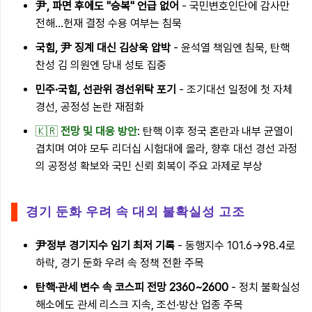
尹, 파면 후에도 "승복" 언급 없어
- 국민변호인단에 감사만
전해…헌재 결정 수용 여부는 침묵
국힘, 尹 징계 대신 김상욱 압박
- 윤석열 책임엔 침묵, 탄핵
찬성 김 의원엔 당내 성토 집중
민주·국힘, 선관위 경선위탁 포기
- 조기대선 일정에 첫 자체
경선, 공정성 논란 재점화
🇰🇷
전망 및 대응 방안
: 탄핵 이후 정국 혼란과 내부 균열이
겹치며 여야 모두 리더십 시험대에 올라, 향후 대선 경선 과정
의 공정성 확보와 국민 신뢰 회복이 주요 과제로 부상
경기 둔화 우려 속 대외 불확실성 고조
尹정부 경기지수 임기 최저 기록
- 동행지수 101.6→98.4로
하락, 경기 둔화 우려 속 정책 전환 주목
탄핵·관세 변수 속 코스피 전망 2360~2600
- 정치 불확실성
해소에도 관세 리스크 지속, 조선·방산 업종 주목