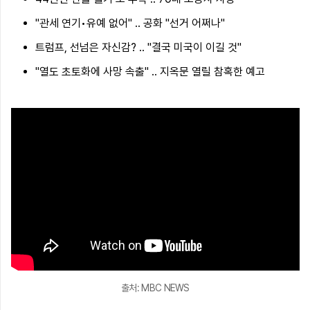
"관세 연기•유예 없어" .. 공화 "선거 어쩌나"
트럼프, 선넘은 자신감? .. "결국 미국이 이길 것"
"열도 초토화에 사망 속출" .. 지옥문 열릴 참혹한 예고
출처: MBC NEWS