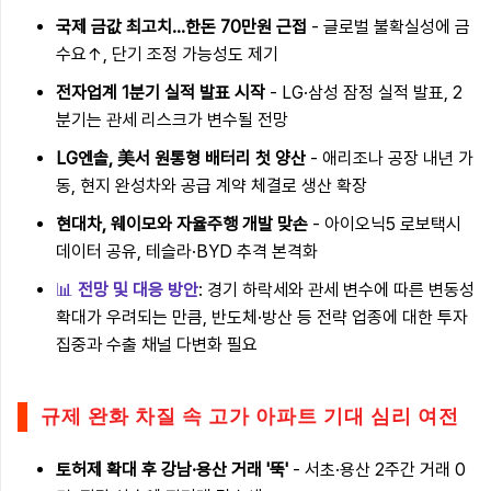
국제 금값 최고치…한돈 70만원 근접
- 글로벌 불확실성에 금
수요↑, 단기 조정 가능성도 제기
전자업계 1분기 실적 발표 시작
- LG·삼성 잠정 실적 발표, 2
분기는 관세 리스크가 변수될 전망
LG엔솔, 美서 원통형 배터리 첫 양산
- 애리조나 공장 내년 가
동, 현지 완성차와 공급 계약 체결로 생산 확장
현대차, 웨이모와 자율주행 개발 맞손
- 아이오닉5 로보택시
데이터 공유, 테슬라·BYD 추격 본격화
📊
전망 및 대응 방안
: 경기 하락세와 관세 변수에 따른 변동성
확대가 우려되는 만큼, 반도체·방산 등 전략 업종에 대한 투자
집중과 수출 채널 다변화 필요
규제 완화 차질 속 고가 아파트 기대 심리 여전
토허제 확대 후 강남·용산 거래 '뚝'
- 서초·용산 2주간 거래 0