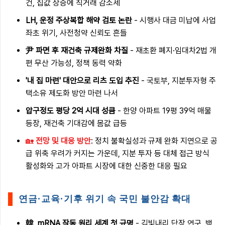
건, 집값 상승에 직거래 감소세
LH, 운정 주상복합 해약 검토 논란
- 시행사 대금 미납에 사업
좌초 위기, 사전청약 신뢰도 흔들
尹 파면 후 재건축 규제완화 차질
- 재초환 폐지·임대차2법 개
편 무산 가능성, 정책 동력 약화
'내 집 마련' 대안으로 리츠 도입 추진
- 국토부, 지분투자형 주
택소유 제도화 방안 마련 나서
압구정도 평당 2억 시대 성큼
- 한양 아파트 19평 39억 매물
등장, 재건축 기대감에 몸값 급등
🏡
전망 및 대응 방안
: 정치 불확실성과 규제 완화 지연으로 공
급 위축 우려가 커지는 가운데, 지분 투자 등 대체 접근 방식
활성화와 고가 아파트 시장에 대한 신중한 대응 필요
연금·교육·기후 위기 속 국민 불안감 확대
韓, mRNA 작동 원리 세계 첫 규명
- 김빛내리 단장 연구, 백