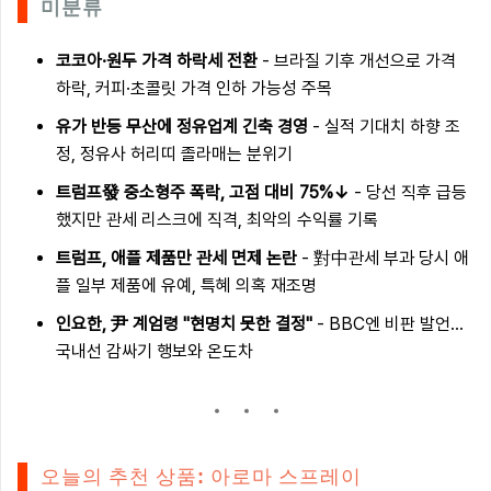
미분류
코코아·원두 가격 하락세 전환
- 브라질 기후 개선으로 가격
하락, 커피·초콜릿 가격 인하 가능성 주목
유가 반등 무산에 정유업계 긴축 경영
- 실적 기대치 하향 조
정, 정유사 허리띠 졸라매는 분위기
트럼프發 중소형주 폭락, 고점 대비 75%↓
- 당선 직후 급등
했지만 관세 리스크에 직격, 최악의 수익률 기록
트럼프, 애플 제품만 관세 면제 논란
- 對中관세 부과 당시 애
플 일부 제품에 유예, 특혜 의혹 재조명
인요한, 尹 계엄령 "현명치 못한 결정"
- BBC엔 비판 발언…
국내선 감싸기 행보와 온도차
오늘의 추천 상품: 아로마 스프레이