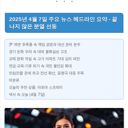
2025년 4월 7일 주요 뉴스 헤드라인 요약 - 끝
나지 않은 분열 선동
尹 파면 후폭풍 속 책임 공방과 대선 준비 분주
경기 둔화 우려 속 대외 불확실성 고조
규제 완화 차질 속 고가 아파트 기대 심리 여전
연금·교육·기후 위기 속 국민 불안감 확대
트럼프發 관세 외교 전선 확산, 동맹국 대응 주목
미분류
오늘의 추천 상품: 아로마 스프레이
역사 속 오늘 (4월 7일)