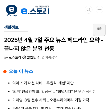
본문 바로가기
생활정보
2025년 4월 7일 주요 뉴스 헤드라인 요약 -
끝나지 않은 분열 선동
by e.스토리
2025. 4. 7.
카톡공유
오늘 이 뉴스
여야 조기 대선 채비 .. 우원식 '개헌' 제안
'퇴거' 언급없이 또 '입장문' .. "힘냅시다" 윤 무슨 생각?
이제명, 8일 전후 사퇴 .. 오픈프라이머리 거절 가닥
44년된 산불 헬기 또 추락 .. 70대 조종사 사망