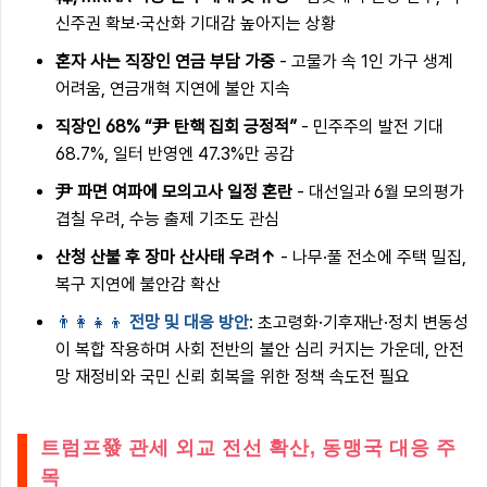
신주권 확보·국산화 기대감 높아지는 상황
혼자 사는 직장인 연금 부담 가중
- 고물가 속 1인 가구 생계
어려움, 연금개혁 지연에 불안 지속
직장인 68% “尹 탄핵 집회 긍정적”
- 민주주의 발전 기대
68.7%, 일터 반영엔 47.3%만 공감
尹 파면 여파에 모의고사 일정 혼란
- 대선일과 6월 모의평가
겹칠 우려, 수능 출제 기조도 관심
산청 산불 후 장마 산사태 우려↑
- 나무·풀 전소에 주택 밀집,
복구 지연에 불안감 확산
👨‍👩‍👧‍👦
전망 및 대응 방안
: 초고령화·기후재난·정치 변동성
이 복합 작용하며 사회 전반의 불안 심리 커지는 가운데, 안전
망 재정비와 국민 신뢰 회복을 위한 정책 속도전 필요
트럼프發 관세 외교 전선 확산, 동맹국 대응 주
목