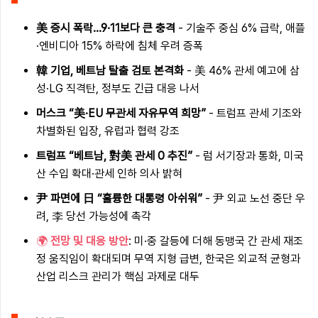
美 증시 폭락…9·11보다 큰 충격
- 기술주 중심 6% 급락, 애플
·엔비디아 15% 하락에 침체 우려 증폭
韓 기업, 베트남 탈출 검토 본격화
- 美 46% 관세 예고에 삼
성·LG 직격탄, 정부도 긴급 대응 나서
머스크 “美·EU 무관세 자유무역 희망”
- 트럼프 관세 기조와
차별화된 입장, 유럽과 협력 강조
트럼프 “베트남, 對美 관세 0 추진”
- 럼 서기장과 통화, 미국
산 수입 확대·관세 인하 의사 밝혀
尹 파면에 日 “훌륭한 대통령 아쉬워”
- 尹 외교 노선 중단 우
려, 李 당선 가능성에 촉각
🌍
전망 및 대응 방안
: 미·중 갈등에 더해 동맹국 간 관세 재조
정 움직임이 확대되며 무역 지형 급변, 한국은 외교적 균형과
산업 리스크 관리가 핵심 과제로 대두